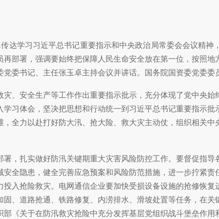
认真传达学习习近平总书记重要指示和中央政治局常委会会议精神
员再部署，强调要始终把保障人民生命安全放在第一位，按照地
委党委书记、主任张玉卓主持会议并讲话。国务院国资委党委委
救灾、安全生产等工作作出重要指示批示，充分体现了党中央始
入学习体会，坚决把思想和行动统一到习近平总书记重要指示批
维，全力以赴打好防大汛、抢大险、救大灾主动仗，组织相关中
部署，扎实做好防汛关键期重大灾害风险防控工作。要督促指导
域安全隐患，健全完善应急预案和风险防范措施，进一步拧紧责
力投入抢险救灾。电网通信企业要加快受损设备设施的抢修恢复
加固、道路抢通、铁路修复、内涝排水、滑坡处置等任务，在关
织部《关于在防汛救灾抢险中充分发挥基层党组织战斗堡垒作用