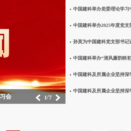
中国建科举办党委理论学习
中国建科举办2025年度党支
孙英为中国建科党支部书记
中国建科举办“清风廉韵映初
中国建科及所属企业坚持深学
中国建科及所属企业坚持深学
习会
中国建科举办党委理论
/
1
7