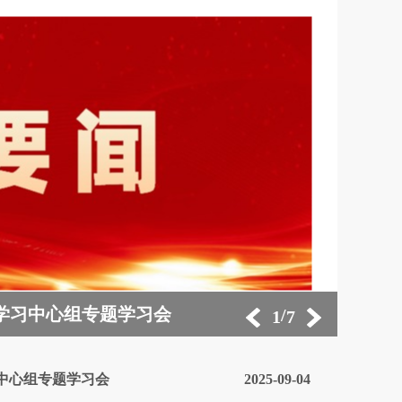
学习中心组专题学习会
/
1
7
中心组专题学习会
2025-09-04