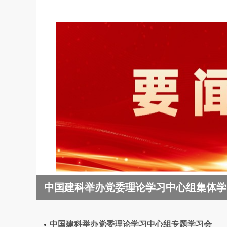
中国建科举办党委理论学习中心组专题学习会