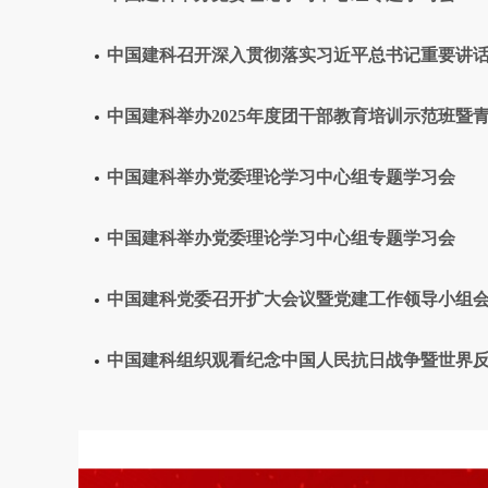
中国建科召开深入贯彻落实习近平总书记重要讲话重
中国建科举办2025年度团干部教育培训示范班暨青年
中国建科举办党委理论学习中心组专题学习会
中国建科举办党委理论学习中心组专题学习会
中国建科党委召开扩大会议暨党建工作领导小组
中国建科组织观看纪念中国人民抗日战争暨世界反法